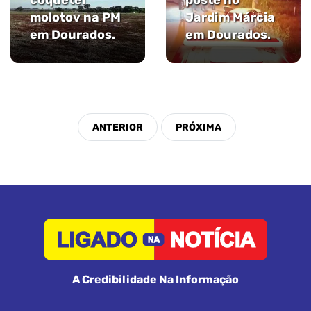
coquetel
poste no
molotov na PM
Jardim Márcia
em Dourados.
em Dourados.
A Credibilidade Na Informação