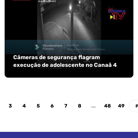
Câmeras de segurança flagram
execução de adolescente no Canaã 4
3
4
5
6
7
8
...
48
49