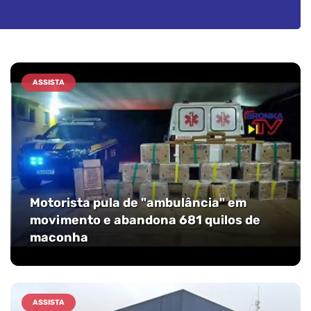
ASSISTA
Motorista pula de "ambulância" em
movimento e abandona 681 quilos de
maconha
ASSISTA