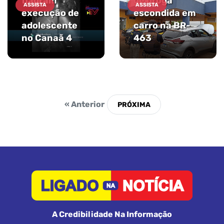
flagram
de droga
ASSISTA
ASSISTA
execução de
escondida em
adolescente
carro na BR-
no Canaã 4
463
« Anterior
A Credibilidade Na Informação