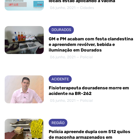
locais estão aplicando a vacina
06 junho, 2021 — Cidades
DOURADOS
GM e PM acabam com festa clandestina
e apreendem revólver, bebida e
iluminação em Dourados
06 junho, 2021 — Policial
ACIDENTE
Fisioterapeuta douradense morre em
acidente na BR-262
05 junho, 2021 — Policial
REGIÃO
Polícia apreende dupla com 512 quilos
de maconha armazenados em