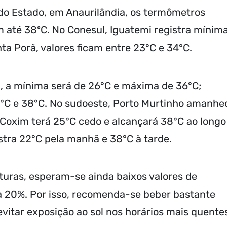
 do Estado, em Anaurilândia, os termômetros
 até 38ºC. No Conesul, Iguatemi registra mínim
a Porã, valores ficam entre 23°C e 34°C.
, a mínima será de 26°C e máxima de 36°C;
5°C e 38°C. No sudoeste, Porto Murtinho amanhe
 Coxim terá 25°C cedo e alcançará 38°C ao longo
istra 22°C pela manhã e 38°C à tarde.
aturas, esperam-se ainda baixos valores de
 a 20%. Por isso, recomenda-se beber bastante
 evitar exposição ao sol nos horários mais quente