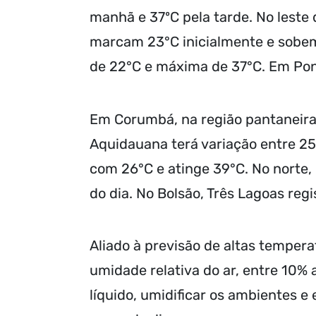
manhã e 37ºC pela tarde. No leste
marcam 23°C inicialmente e sobem
de 22°C e máxima de 37°C. Em Pont
Em Corumbá, na região pantaneira
Aquidauana terá variação entre 2
com 26°C e atinge 39°C. No norte,
do dia. No Bolsão, Três Lagoas reg
Aliado à previsão de altas temper
umidade relativa do ar, entre 10%
líquido, umidificar os ambientes e