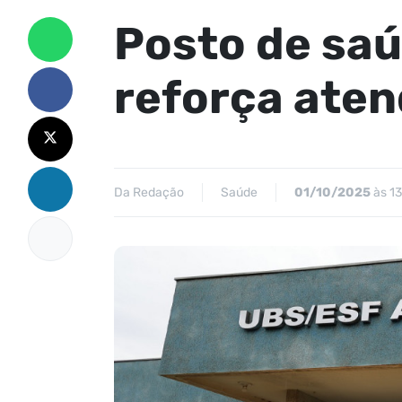
Posto de sa
reforça ate
Da Redação
Saúde
01/10/2025
às 13