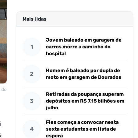
Mais lidas
Jovem baleado em garagem de
1
carros morre a caminho do
hospital
Homem é baleado por dupla de
2
moto em garagem de Dourados
cido
Retiradas da poupança superam
3
depósitos em R$ 7,15 bilhões em
julho
Fies começa a convocar nesta
i
4
sexta estudantes em lista de
s
espera