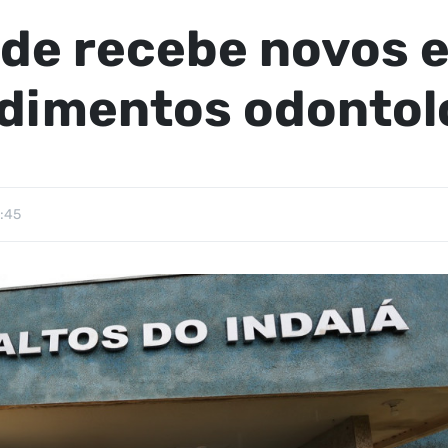
úde recebe novos 
ndimentos odontol
:45