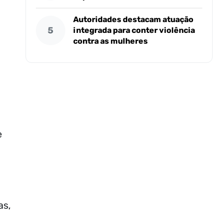
Autoridades destacam atuação
5
integrada para conter violência
contra as mulheres
e
as,