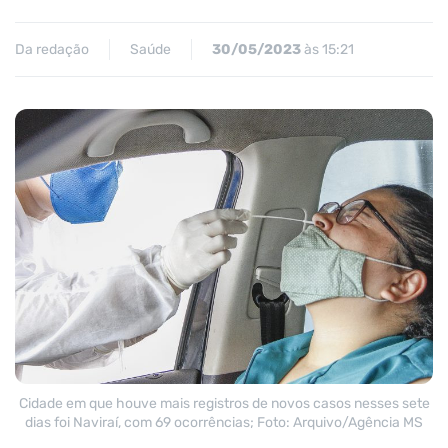
Da redação
Saúde
30/05/2023
às 15:21
Cidade em que houve mais registros de novos casos nesses sete
dias foi Naviraí, com 69 ocorrências; Foto: Arquivo/Agência MS