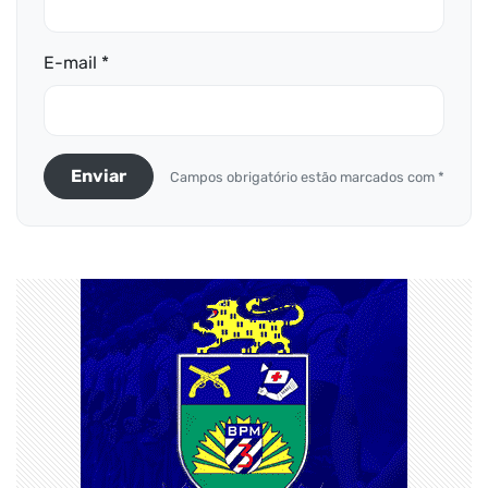
E-mail *
Enviar
Campos obrigatório estão marcados com *