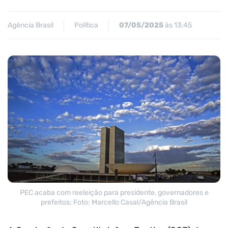
Agência Brasil
Política
07/05/2025
às 13:45
PEC acaba com reeleição para presidente, governadores e
prefeitos; Foto: Marcello Casal/Agência Brasil