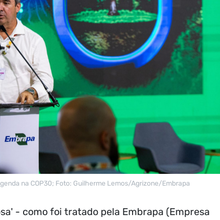
 agenda na COP30; Foto: Guilherme Lemos/Agrizone/Embrapa
osa' - como foi tratado pela Embrapa (Empresa