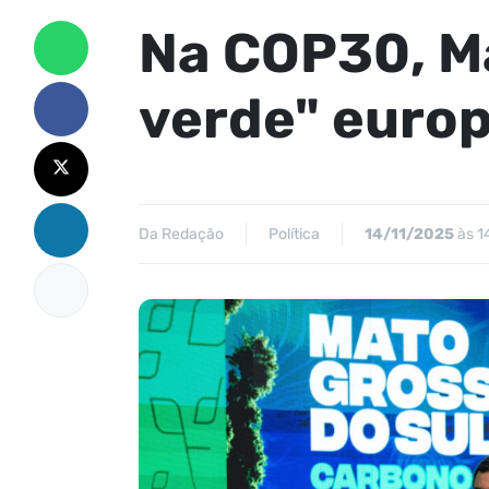
Na COP30, Ma
verde" euro
Da Redação
Política
14/11/2025
às 1