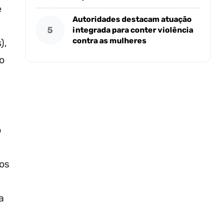
e
Autoridades destacam atuação
5
integrada para conter violência
contra as mulheres
),
o
o
dos
a