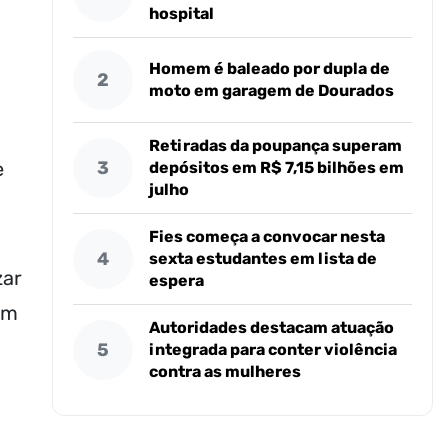
hospital
Homem é baleado por dupla de
2
moto em garagem de Dourados
Retiradas da poupança superam
3
e
depósitos em R$ 7,15 bilhões em
julho
Fies começa a convocar nesta
4
sexta estudantes em lista de
zar
espera
om
Autoridades destacam atuação
5
integrada para conter violência
contra as mulheres