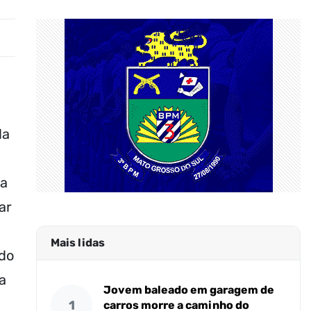
da
da
ar
Mais lidas
 do
a
Jovem baleado em garagem de
1
carros morre a caminho do