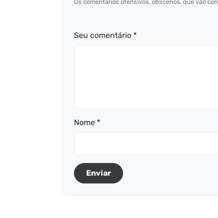
Os comentários ofensivos, obscenos, que vão cont
Seu comentário *
Nome *
Enviar