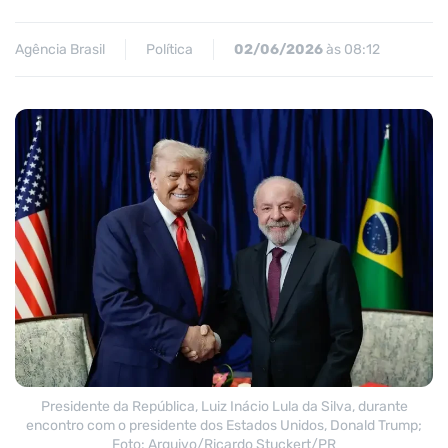
Agência Brasil
Política
02/06/2026
às 08:12
Presidente da República, Luiz Inácio Lula da Silva, durante
encontro com o presidente dos Estados Unidos, Donald Trump;
Foto: Arquivo/Ricardo Stuckert/PR