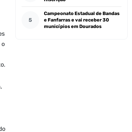
Campeonato Estadual de Bandas
5
e Fanfarras e vai receber 30
municípios em Dourados
es
 o
o.
,
do