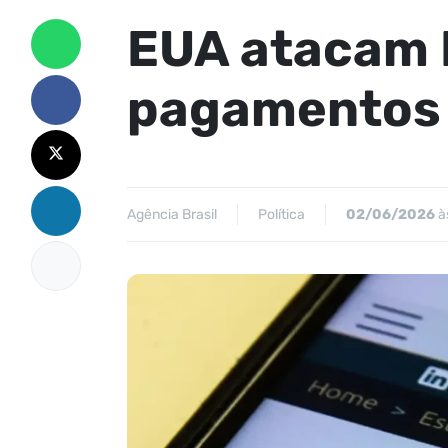
EUA atacam 
pagamentos 
Agência Brasil
Política
02/06/2026
às