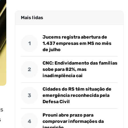
Mais lidas
Jucems registra abertura de
1
1.437 empresas em MS no mês
de julho
CNC: Endividamento das famílias
2
sobe para 82%, mas
inadimplência cai
Cidades do RS têm situação de
3
emergência reconhecida pela
Defesa Civil
as
Prouni abre prazo para
s
4
comprovar informações da
inscrição