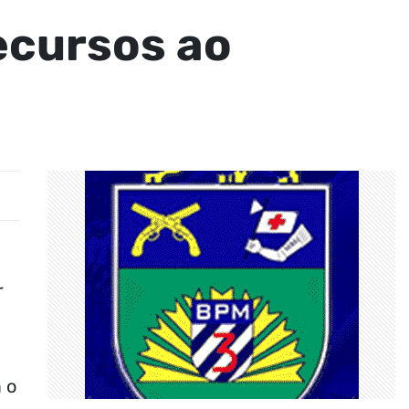
ecursos ao
r
 o