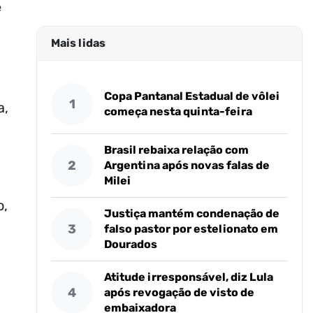
e
Mais lidas
Copa Pantanal Estadual de vôlei
1
a,
começa nesta quinta-feira
Brasil rebaixa relação com
2
Argentina após novas falas de
Milei
o,
Justiça mantém condenação de
3
falso pastor por estelionato em
Dourados
Atitude irresponsável, diz Lula
4
após revogação de visto de
embaixadora