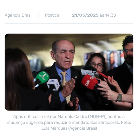
Agência Brasil
Política
21/05/2025
às 14:30
Após críticas, o relator Marcelo Castro (MDB-PI) acatou a
mudança sugerida para reduzir o mandato dos senadores; Foto:
Lula Marques/Agência Brasil