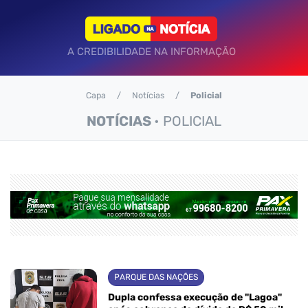
A CREDIBILIDADE NA INFORMAÇÃO
Capa
Notícias
Policial
NOTÍCIAS
• POLICIAL
PARQUE DAS NAÇÕES
Dupla confessa execução de "Lagoa"