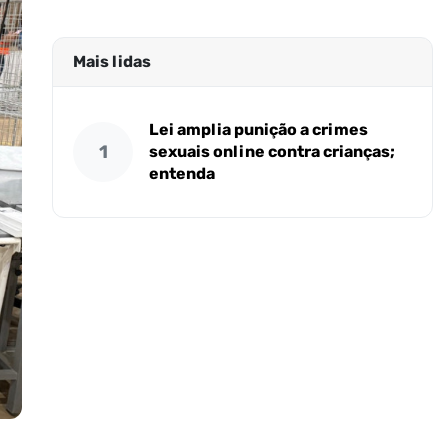
Mais lidas
Lei amplia punição a crimes
1
sexuais online contra crianças;
entenda