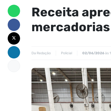
Receita apr
mercadorias 
Da Redação
Policial
02/06/2026
às 