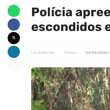
Polícia apre
escondidos 
Luiz Guilherme
Policial
06/06/2022
à