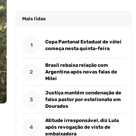
Mais lidas
Copa Pantanal Estadual de vôlei
1
começa nesta quinta-feira
Brasil rebaixa relação com
2
Argentina após novas falas de
Milei
Justiça mantém condenação de
3
falso pastor por estelionato em
Dourados
Atitude irresponsável, diz Lula
4
após revogação de visto de
embaixadora