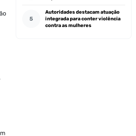
Autoridades destacam atuação
hão
5
integrada para conter violência
contra as mulheres
o
um