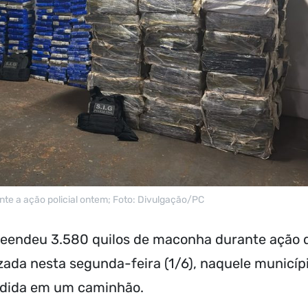
te a ação policial ontem; Foto: Divulgação/PC
apreendeu 3.580 quilos de maconha durante ação 
zada nesta segunda-feira (1/6), naquele municíp
ndida em um caminhão.