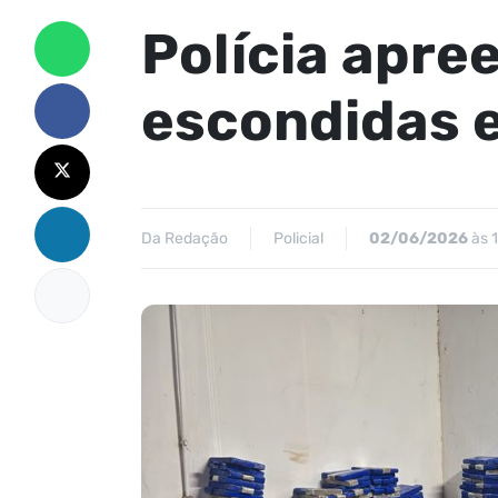
Polícia apre
escondidas 
Da Redação
Policial
02/06/2026
às 