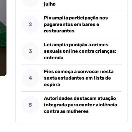
julho
Pix amplia participação nos
2
pagamentos em bares e
restaurantes
Lei amplia punição a crimes
3
sexuais online contra crianças;
entenda
Fies começa a convocar nesta
4
sexta estudantes em lista de
espera
Autoridades destacam atuação
5
integrada para conter violência
contra as mulheres