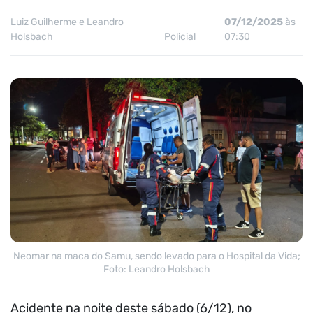
Luiz Guilherme e Leandro
07/12/2025
às
Holsbach
Policial
07:30
Neomar na maca do Samu, sendo levado para o Hospital da Vida;
Foto: Leandro Holsbach
Acidente na noite deste sábado (6/12), no