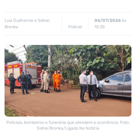
Luiz Guilherme e Sidnei
06/07/2026
às
Bronka
Policial
15:35
Policiais, bombeiros e funerária que atendem a ocorrência; Foto:
Sidnei Bronka/Ligado Na Notícia