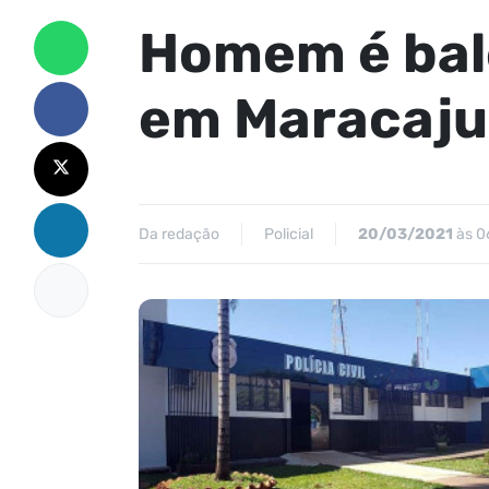
Homem é bale
em Maracaju
Da redação
Policial
20/03/2021
às 0