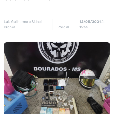
Luiz Guilherme e Sidnei
12/05/2021
às
Bronka
Policial
15:55