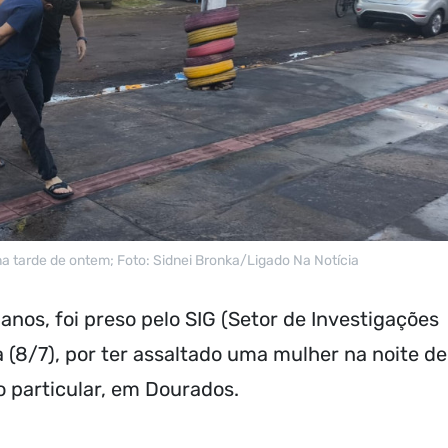
a tarde de ontem; Foto: Sidnei Bronka/Ligado Na Notícia
anos, foi preso pelo SIG (Setor de Investigações
a (8/7), por ter assaltado uma mulher na noite de
io particular, em Dourados.