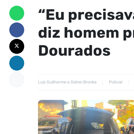
“Eu precisav
diz homem p
Dourados
Luiz Guilherme e Sidnei Bronka
Policial