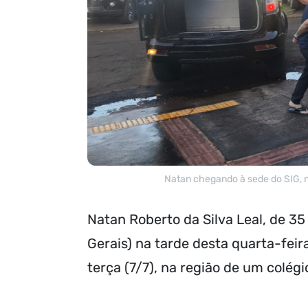
Natan chegando à sede do SIG, n
Natan Roberto da Silva Leal, de 35 
Gerais) na tarde desta quarta-feir
terça (7/7), na região de um colég