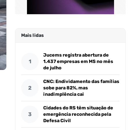
Mais lidas
Jucems registra abertura de
1
1.437 empresas em MS no mês
de julho
CNC: Endividamento das famílias
2
sobe para 82%, mas
inadimplência cai
Cidades do RS têm situação de
3
emergência reconhecida pela
Defesa Civil