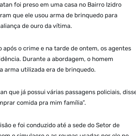
atan foi preso em uma casa no Bairro Izidro
aram que ele usou arma de brinquedo para
aliança de ouro da vítima.
o após o crime e na tarde de ontem, os agentes
esidência. Durante a abordagem, o homem
a arma utilizada era de brinquedo.
tan que já possui várias passagens policiais, diss
mprar comida pra mim família”.
isão e foi conduzido até a sede do Setor de
com o simulacro e as roupas usadas por ele no