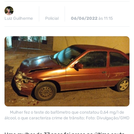
Luiz Guilherme
Policial
06/06/2022
às 11:15
Mulher fez o teste do bafômetro que constatou 0,64 mg/l de
álcool, o que caracteriza crime de trânsito; Foto: Divulgação/GMD