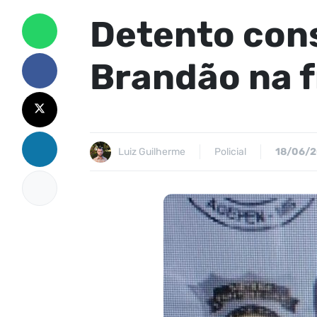
Detento cons
Brandão na f
Luiz Guilherme
Policial
18/06/