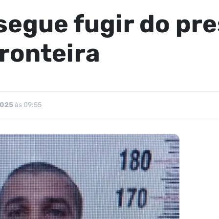
egue fugir do pre
ronteira
2025
às 09:55