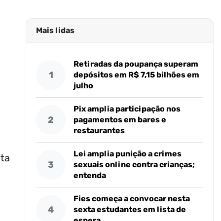
Mais lidas
Retiradas da poupança superam
1
depósitos em R$ 7,15 bilhões em
julho
Pix amplia participação nos
2
pagamentos em bares e
restaurantes
Lei amplia punição a crimes
nta
3
sexuais online contra crianças;
entenda
Fies começa a convocar nesta
4
sexta estudantes em lista de
espera