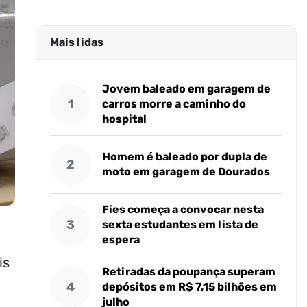
Mais lidas
Jovem baleado em garagem de
1
carros morre a caminho do
hospital
Homem é baleado por dupla de
2
moto em garagem de Dourados
Fies começa a convocar nesta
3
sexta estudantes em lista de
espera
is
Retiradas da poupança superam
4
depósitos em R$ 7,15 bilhões em
julho