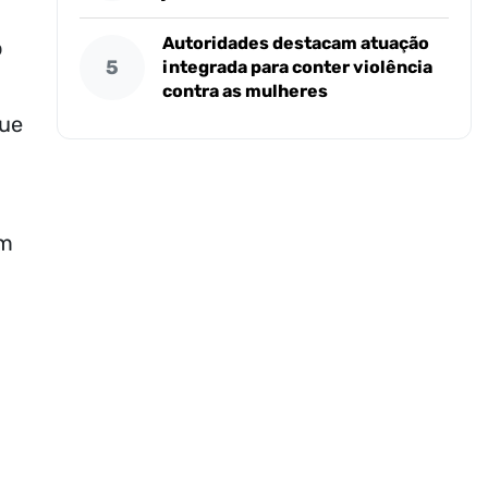
Autoridades destacam atuação
o
5
integrada para conter violência
contra as mulheres
que
em