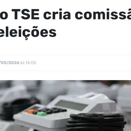
o TSE cria comis
 eleições
/05/2026
às 14:00