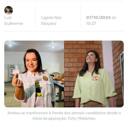
Luiz
Ligado Nas
07/10/2024
às
Guilherme
Eleições
10:27
Ambas se mantiveram à frente dos demais candidatos desde o
início da apuração; Foto: Midiamax