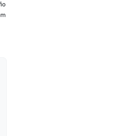
io
ém