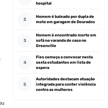
hospital
Homem é baleado por dupla de
2
moto em garagem de Dourados
e
Homem é encontrado morto em
3
sofá na varanda de casa no
Greenville
Fies começa a convocar nesta
a
4
sexta estudantes em lista de
espera
Autoridades destacam atuação
5
integrada para conter violência
contra as mulheres
ou