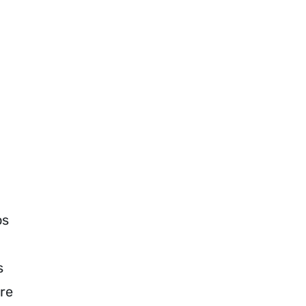
os
s
vre