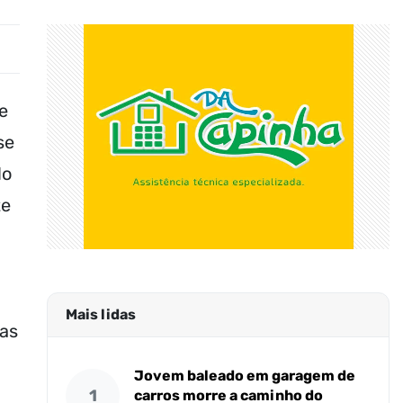
 e
se
do
te
Mais lidas
mas
Jovem baleado em garagem de
1
carros morre a caminho do