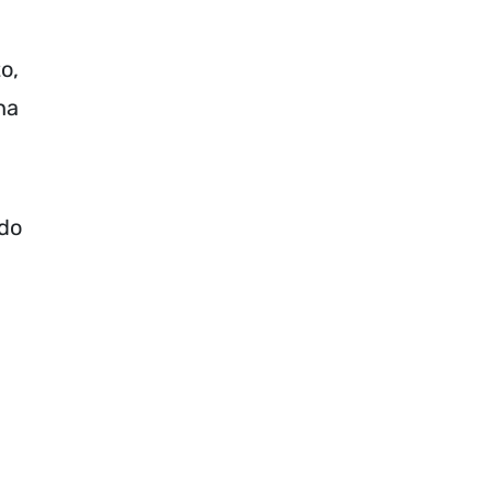
o,
na
ndo