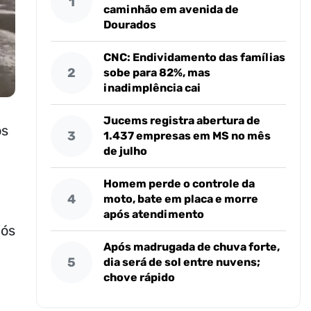
1
caminhão em avenida de
Dourados
CNC: Endividamento das famílias
2
sobe para 82%, mas
inadimplência cai
Jucems registra abertura de
os
3
1.437 empresas em MS no mês
de julho
Homem perde o controle da
4
moto, bate em placa e morre
após atendimento
pós
Após madrugada de chuva forte,
5
dia será de sol entre nuvens;
chove rápido