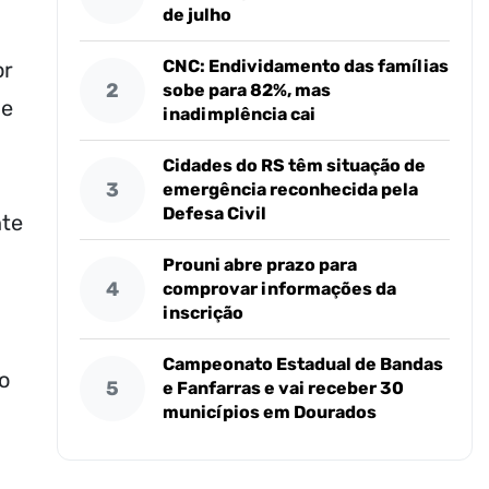
de julho
CNC: Endividamento das famílias
or
2
sobe para 82%, mas
 e
inadimplência cai
Cidades do RS têm situação de
3
emergência reconhecida pela
Defesa Civil
nte
Prouni abre prazo para
4
comprovar informações da
inscrição
Campeonato Estadual de Bandas
o
5
e Fanfarras e vai receber 30
municípios em Dourados