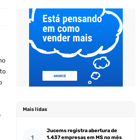
no
to
o
Mais lidas
e
Jucems registra abertura de
1
1.437 empresas em MS no mês