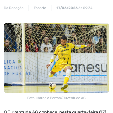
Da Redação
Esporte
17/06/2026
às 09:34
Foto: Marcelo Berton/Juventude AG
O Juventude AG conhece, nesta quarta-feira (17),