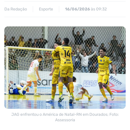
Da Redação
Esporte
16/06/2026
às 09:32
JAG enfrentou o América de Natal-RN em Dourados; Foto:
Assessoria