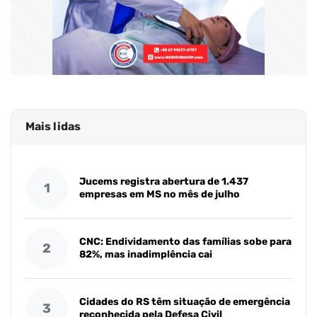
Mais lidas
Jucems registra abertura de 1.437
1
empresas em MS no mês de julho
CNC: Endividamento das famílias sobe para
2
82%, mas inadimplência cai
Cidades do RS têm situação de emergência
3
reconhecida pela Defesa Civil