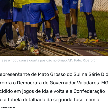
fase e ficou com a quarta posição no Grupo A11; Foto: Ribero Jr
epresentante de Mato Grosso do Sul na Série D 
frenta o Democrata de Governador Valadares-M
cidido em jogos de ida e volta e a Confederação
ou a tabela detalhada da segunda fase, com a