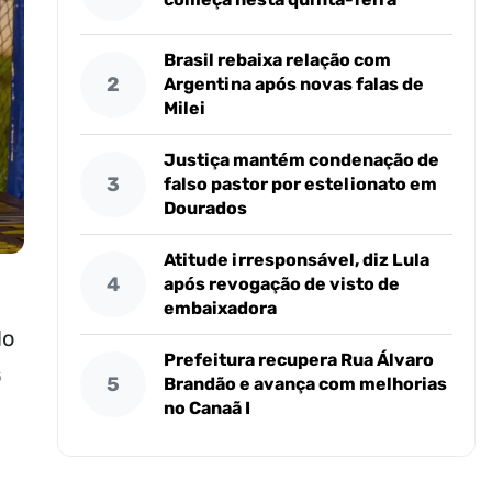
Brasil rebaixa relação com
2
Argentina após novas falas de
Milei
Justiça mantém condenação de
3
falso pastor por estelionato em
Dourados
Atitude irresponsável, diz Lula
4
após revogação de visto de
embaixadora
do
Prefeitura recupera Rua Álvaro
G
5
Brandão e avança com melhorias
no Canaã I