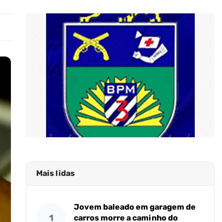
Mais lidas
Jovem baleado em garagem de
1
carros morre a caminho do