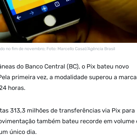
ado no fim de novembro; Foto: Marcello Casal/Agência Brasil
âneas do Banco Central (BC), o Pix bateu novo
 Pela primeira vez, a modalidade superou a marca
24 horas.
tas 313,3 milhões de transferências via Pix para
 movimentação também bateu recorde em volume
um único dia.