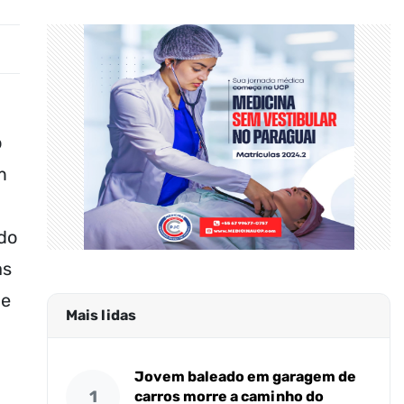
o
m
 do
as
 e
Mais lidas
Jovem baleado em garagem de
1
carros morre a caminho do