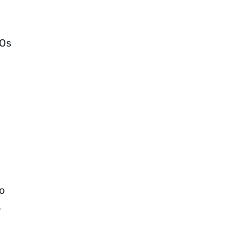
 Os
o
o