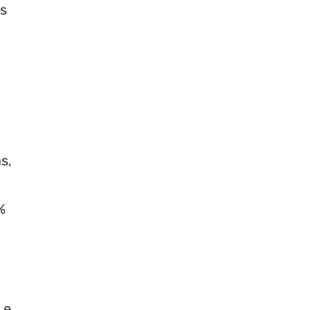
as
s,
%
 e