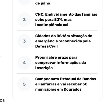
de julho
CNC: Endividamento das famílias
2
sobe para 82%, mas
inadimplência cai
Cidades do RS têm situação de
3
emergência reconhecida pela
Defesa Civil
r
Prouni abre prazo para
4
comprovar informações da
inscrição
Campeonato Estadual de Bandas
5
e Fanfarras e vai receber 30
municípios em Dourados
mos