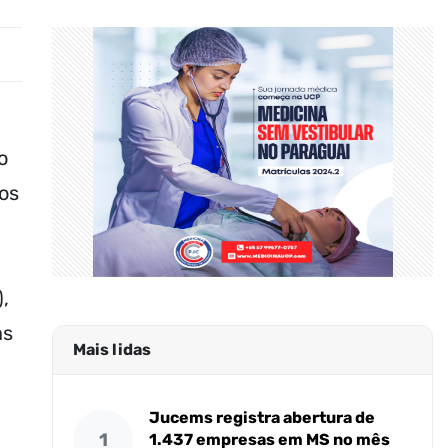
o
os
,
as
Mais lidas
Jucems registra abertura de
1
1.437 empresas em MS no mês