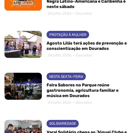
Negra Latino-Americana e Caribenha é
neste sábado
24 julho, 2026 — Dourados
PROTEÇÃO À MULHER
Agosto Lilás terá ações de prevenção e
conscientização em Dourados
24 julho, 2026 — Dourados
NESTA SEXTA-FEIRA
Feira Sabores no Parque reúne
gastronomia, agricultura familiar e
música em Dourados
24 julho, 2026 — Dourados
SOLIDARIEDADE
Varal Solidário chega ao Jóquei Clube e