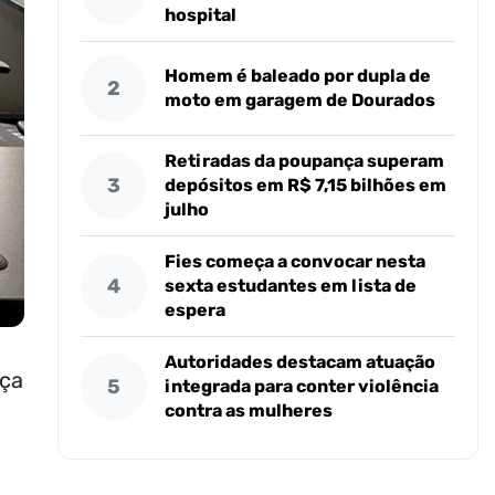
hospital
Homem é baleado por dupla de
2
moto em garagem de Dourados
Retiradas da poupança superam
3
depósitos em R$ 7,15 bilhões em
julho
Fies começa a convocar nesta
4
sexta estudantes em lista de
espera
Autoridades destacam atuação
iça
5
integrada para conter violência
contra as mulheres