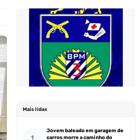
Mais lidas
Jovem baleado em garagem de
1
carros morre a caminho do