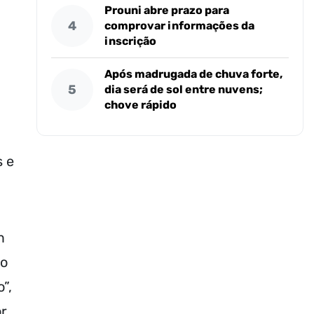
Prouni abre prazo para
4
comprovar informações da
inscrição
Após madrugada de chuva forte,
5
dia será de sol entre nuvens;
chove rápido
s e
m
ho
”,
r.