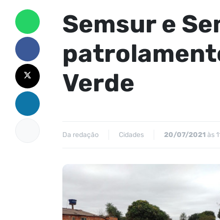
Semsur e Se
patrolament
Verde
Da redação
Cidades
20/07/2021
às 1