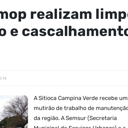
mop realizam limp
o e cascalhament
1:14
A Sitioca Campina Verde recebe um
mutirão de trabalho de manutençã
da região. A Semsur (Secretaria