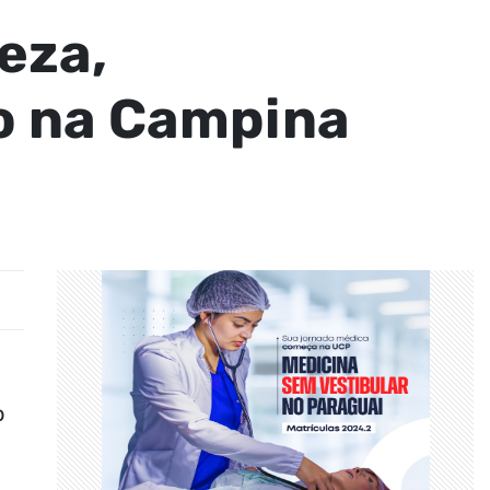
eza,
o na Campina
o