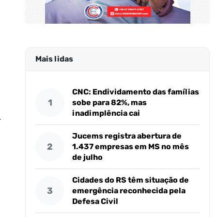
Mais lidas
CNC: Endividamento das famílias
1
sobe para 82%, mas
inadimplência cai
r
Jucems registra abertura de
2
1.437 empresas em MS no mês
de julho
Cidades do RS têm situação de
3
emergência reconhecida pela
Defesa Civil