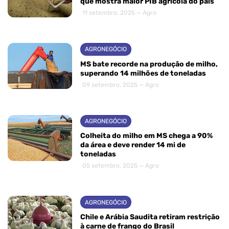
que mostra maior PIB agrícola do país
11 setembro, 2025 — Agro
AGRONEGÓCIO
MS bate recorde na produção de milho,
superando 14 milhões de toneladas
09 setembro, 2025 — Agro
AGRONEGÓCIO
Colheita do milho em MS chega a 90%
da área e deve render 14 mi de
toneladas
05 setembro, 2025 — Agro
AGRONEGÓCIO
Chile e Arábia Saudita retiram restrição
à carne de frango do Brasil