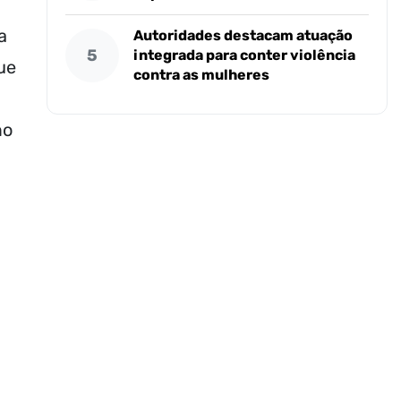
a
Autoridades destacam atuação
5
integrada para conter violência
ue
contra as mulheres
,
mo