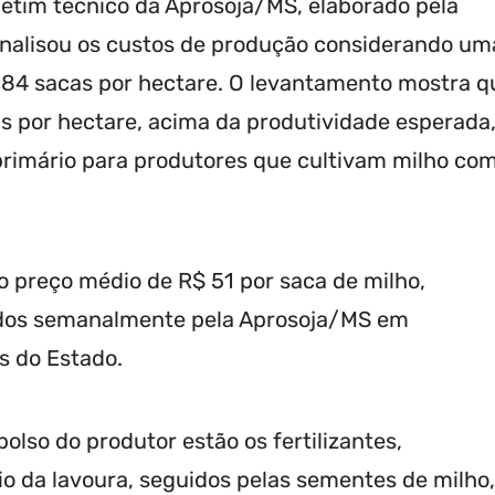
letim técnico da Aprosoja/MS, elaborado pela
analisou os custos de produção considerando um
84 sacas por hectare. O levantamento mostra q
as por hectare, acima da produtividade esperada
primário para produtores que cultivam milho co
o preço médio de R$ 51 por saca de milho,
tados semanalmente pela Aprosoja/MS em
gs do Estado.
olso do produtor estão os fertilizantes,
o da lavoura, seguidos pelas sementes de milho,