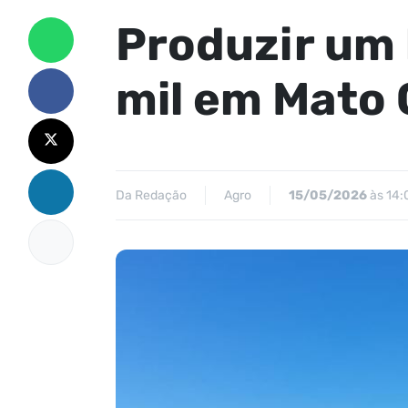
Produzir um 
mil em Mato 
Da Redação
Agro
15/05/2026
às 14: