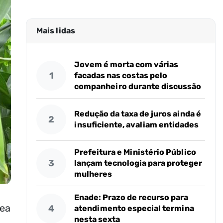
Mais lidas
Jovem é morta com várias
1
facadas nas costas pelo
companheiro durante discussão
Redução da taxa de juros ainda é
2
insuficiente, avaliam entidades
Prefeitura e Ministério Público
3
lançam tecnologia para proteger
mulheres
Enade: Prazo de recurso para
rea
4
atendimento especial termina
nesta sexta