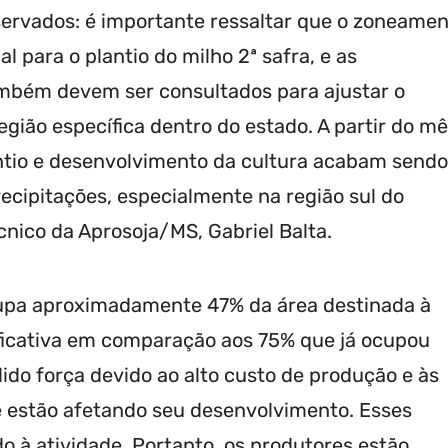
servados: é importante ressaltar que o zoneame
 para o plantio do milho 2ª safra, e as
mbém devem ser consultados para ajustar o
egião específica dentro do estado. A partir do m
antio e desenvolvimento da cultura acabam sendo
recipitações, especialmente na região sul do
cnico da Aprosoja/MS, Gabriel Balta.
cupa aproximadamente 47% da área destinada à
ificativa em comparação aos 75% que já ocupou
ido força devido ao alto custo de produção e às
e estão afetando seu desenvolvimento. Esses
o à atividade. Portanto, os produtores estão