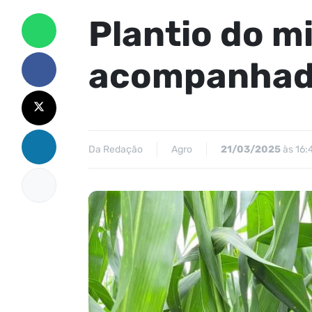
Plantio do m
acompanhada
Da Redação
Agro
21/03/2025
às 16: