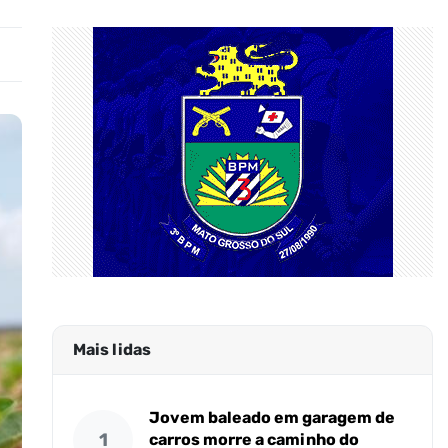
Mais lidas
Jovem baleado em garagem de
1
carros morre a caminho do