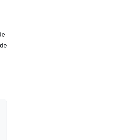
de
 de