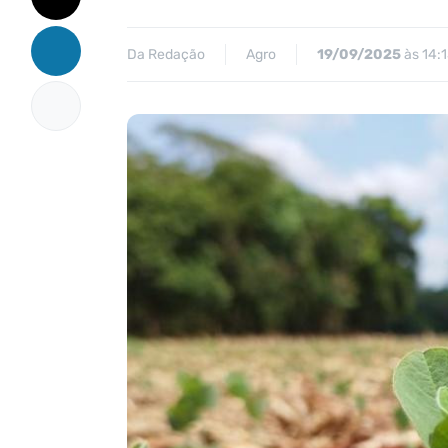
Da Redação
Agro
19/09/2025
às 14: