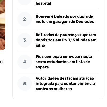
hospital
Homem é baleado por dupla de
2
moto em garagem de Dourados
Retiradas da poupança superam
3
depósitos em R$ 7,15 bilhões em
julho
Fies começa a convocar nesta
do
4
sexta estudantes em lista de
espera
Autoridades destacam atuação
5
integrada para conter violência
contra as mulheres