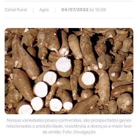
Canal Rural
Agro
04/07/2022
às 10:00
Nessas variedades pouco conhecidas, são prospectados genes
relacionados a produtividade, resistência a doenças e maior teor
de amido; Foto: Divulgação