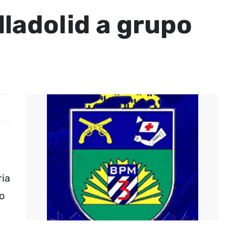
ladolid a grupo
ria
do