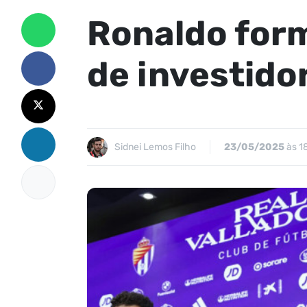
Ronaldo form
de investido
Sidnei Lemos Filho
23/05/2025
às 1