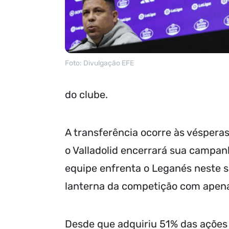
Foto: Divulgação EFE
do clube.
A transferência ocorre às vésper
o Valladolid encerrará sua campa
equipe enfrenta o Leganés neste s
lanterna da competição com apena
Desde que adquiriu 51% das ações