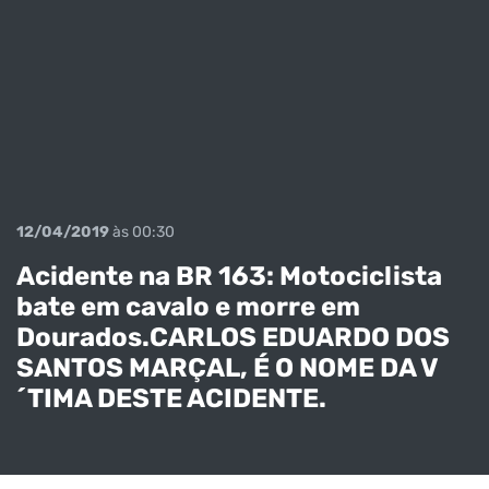
12/04/2019
às 00:30
Acidente na BR 163: Motociclista
bate em cavalo e morre em
Dourados.CARLOS EDUARDO DOS
Como
SANTOS MARÇAL, É O NOME DA V
Coordenador
Veja o
´TIMA DESTE ACIDENTE.
da Frente
momento em
parlamentar
que os
em Defesa da
pistoleiros